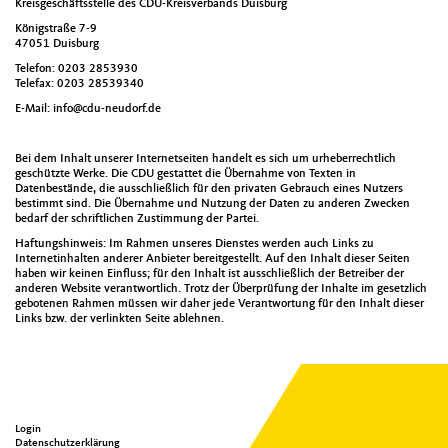
Kreisgeschäftsstelle des CDU-Kreisverbands Duisburg
Königstraße 7-9
47051 Duisburg
Telefon: 0203 2853930
Telefax: 0203 28539340
E-Mail: info@cdu-neudorf.de
Bei dem Inhalt unserer Internetseiten handelt es sich um urheberrechtlich
geschützte Werke. Die CDU gestattet die Übernahme von Texten in
Datenbestände, die ausschließlich für den privaten Gebrauch eines Nutzers
bestimmt sind. Die Übernahme und Nutzung der Daten zu anderen Zwecken
bedarf der schriftlichen Zustimmung der Partei.
Haftungshinweis: Im Rahmen unseres Dienstes werden auch Links zu
Internetinhalten anderer Anbieter bereitgestellt. Auf den Inhalt dieser Seiten
haben wir keinen Einfluss; für den Inhalt ist ausschließlich der Betreiber der
anderen Website verantwortlich. Trotz der Überprüfung der Inhalte im gesetzlich
gebotenen Rahmen müssen wir daher jede Verantwortung für den Inhalt dieser
Links bzw. der verlinkten Seite ablehnen.
Seitenübersicht
Meta Menu
im
Login
Seiten-
Datenschutzerklärung