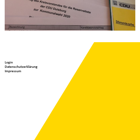
Seitenübersicht
Meta Menu
im
Login
Seiten-
Datenschutzerklärung
Impressum
Footer